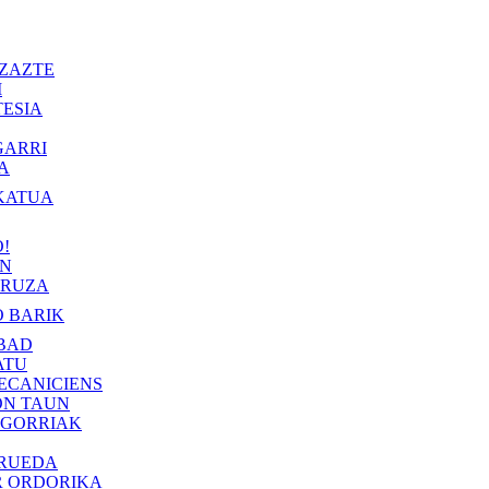
ZAZTE
I
ESIA
GARRI
A
KATUA
!
IN
RUZA
 BARIK
BAD
ATU
ECANICIENS
ON TAUN
 GORRIAK
 RUEDA
R ORDORIKA