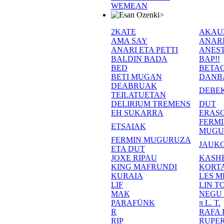
WEMEAN
>
2KATE
AKAU
AMA SAY
ANAR
ANARI ETA PETTI
ANEST
BALDIN BADA
BAP!!
BED
BETA
BETI MUGAN
DANB
DEABRUAK
DEBE
TEILATUETAN
DELIRIUM TREMENS
DUT
EH SUKARRA
ERASO
FERM
ETSAIAK
MUGU
FERMIN MUGURUZA
JAUKO
ETA DUT
JOXE RIPAU
KASH
KING MAFRUNDI
KORT
KURAIA
LES M
LIF
LIN T
MAK
NEGU
PARAFÜNK
π L. T.
R
RAFA
RIP
RUPE