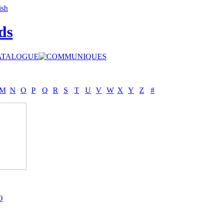
ds
M
N
O
P
Q
R
S
T
U
V
W
X
Y
Z
#
O