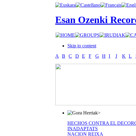
Esan Ozenki Recor
Skip to content
A
B
C
D
E
F
G
H
I
J
K
L
>
HECHOS CONTRA EL DECOR
INADAPTATS
NACION REIXA