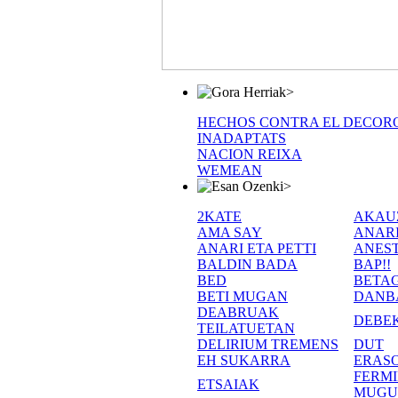
>
HECHOS CONTRA EL DECOR
INADAPTATS
NACION REIXA
WEMEAN
>
2KATE
AKAU
AMA SAY
ANAR
ANARI ETA PETTI
ANEST
BALDIN BADA
BAP!!
BED
BETA
BETI MUGAN
DANB
DEABRUAK
DEBE
TEILATUETAN
DELIRIUM TREMENS
DUT
EH SUKARRA
ERASO
FERM
ETSAIAK
MUGU