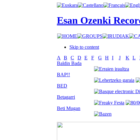
Esan Ozenki Recor
Skip to content
A
B
C
D
E
F
G
H
I
J
K
L
Baldin Bada
BAP!!
BED
Betagarri
Beti Mugan