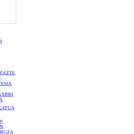
O
ZAZTE
I
ESIA
GARRI
A
KATUA
!
IN
RUZA