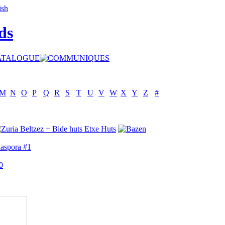
ds
M
N
O
P
Q
R
S
T
U
V
W
X
Y
Z
#