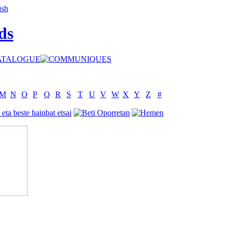
ds
M
N
O
P
Q
R
S
T
U
V
W
X
Y
Z
#