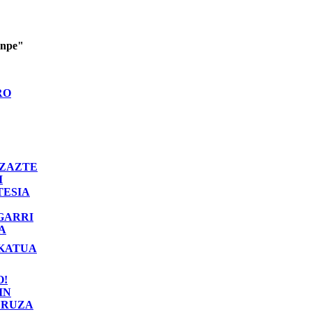
enpe"
RO
ZAZTE
I
TESIA
GARRI
A
KATUA
O!
IN
RUZA