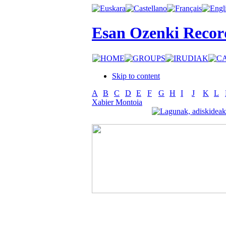
Esan Ozenki Recor
Skip to content
A
B
C
D
E
F
G
H
I
J
K
L
Xabier Montoia