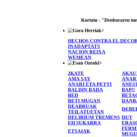
Kortatu - "Denboraren m
>
HECHOS CONTRA EL DECO
INADAPTATS
NACION REIXA
WEMEAN
>
2KATE
AKAU
AMA SAY
ANAR
ANARI ETA PETTI
ANES
BALDIN BADA
BAP!!
BED
BETA
BETI MUGAN
DANB
DEABRUAK
DEBE
TEILATUETAN
DELIRIUM TREMENS
DUT
EH SUKARRA
ERAS
FERM
ETSAIAK
MUGU