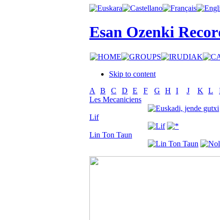
Esan Ozenki Recor
Skip to content
A
B
C
D
E
F
G
H
I
J
K
L
Les Mecaniciens
Lif
Lin Ton Taun