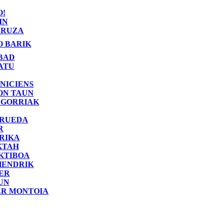
O!
IN
RUZA
O BARIK
BAD
ATU
NICIENS
ON TAUN
 GORRIAK
 RUEDA
R
RIKA
KTAH
KTIBOA
HENDRIK
ER
UN
ER MONTOIA