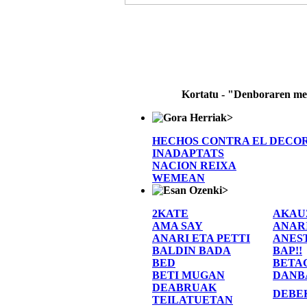
Kortatu - "Denboraren m
>
HECHOS CONTRA EL DECO
INADAPTATS
NACION REIXA
WEMEAN
>
2KATE
AKAU
AMA SAY
ANAR
ANARI ETA PETTI
ANES
BALDIN BADA
BAP!!
BED
BETA
BETI MUGAN
DANB
DEABRUAK
DEBE
TEILATUETAN