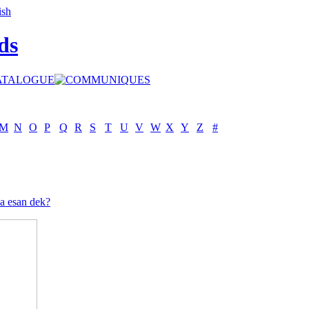
ds
M
N
O
P
Q
R
S
T
U
V
W
X
Y
Z
#