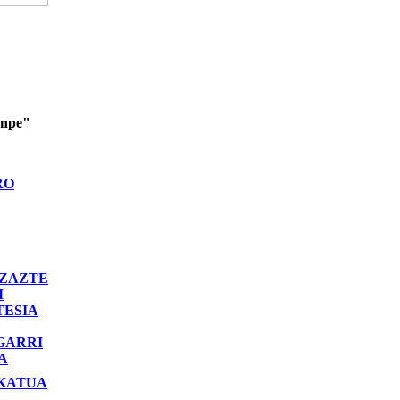
enpe"
RO
ZAZTE
I
TESIA
GARRI
A
KATUA