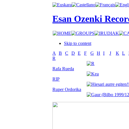
Esan Ozenki Recor
Skip to content
A
B
C
D
E
F
G
H
I
J
K
L
R
Rafa Rueda
RIP
Ruper Ordorika