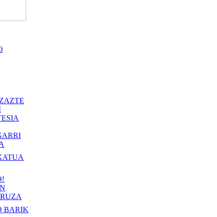
O
ZAZTE
I
ESIA
GARRI
A
KATUA
!
IN
RUZA
 BARIK