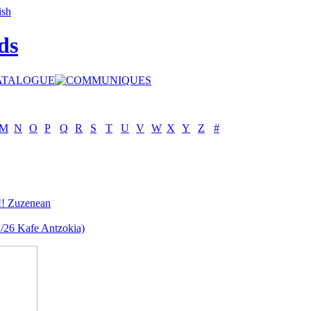
ds
M
N
O
P
Q
R
S
T
U
V
W
X
Y
Z
#