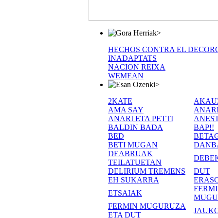
>
HECHOS CONTRA EL DECOR
INADAPTATS
NACION REIXA
WEMEAN
>
2KATE
AKAU
AMA SAY
ANAR
ANARI ETA PETTI
ANEST
BALDIN BADA
BAP!!
BED
BETA
BETI MUGAN
DANB
DEABRUAK
DEBE
TEILATUETAN
DELIRIUM TREMENS
DUT
EH SUKARRA
ERASO
FERM
ETSAIAK
MUGU
FERMIN MUGURUZA
JAUKO
ETA DUT