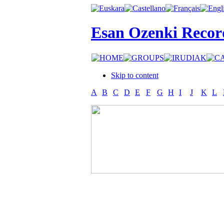
Esan Ozenki Recor
Skip to content
A
B
C
D
E
F
G
H
I
J
K
L