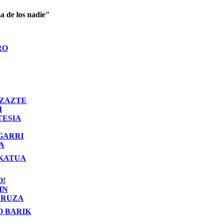
a de los nadie"
RO
ZAZTE
I
TESIA
GARRI
A
KATUA
O!
IN
RUZA
O BARIK