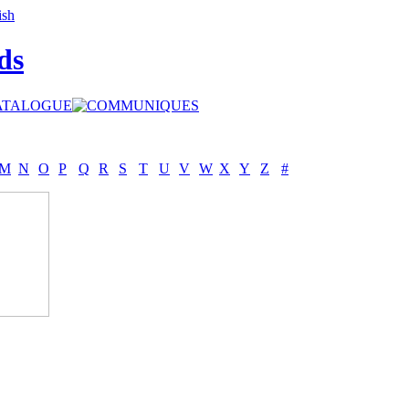
ds
M
N
O
P
Q
R
S
T
U
V
W
X
Y
Z
#