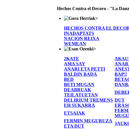
Hechos Contra el Decoro - "La Danz
>
HECHOS CONTRA EL DECO
INADAPTATS
NACION REIXA
WEMEAN
>
2KATE
AKAU
AMA SAY
ANAR
ANARI ETA PETTI
ANES
BALDIN BADA
BAP!!
BED
BETA
BETI MUGAN
DANB
DEABRUAK
DEBE
TEILATUETAN
DELIRIUM TREMENS
DUT
EH SUKARRA
ERAS
FERM
ETSAIAK
MUGU
FERMIN MUGURUZA
JAUK
ETA DUT