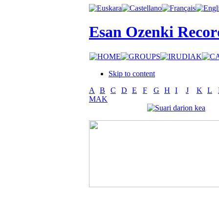
Esan Ozenki Recor
Skip to content
A
B
C
D
E
F
G
H
I
J
K
L
MAK