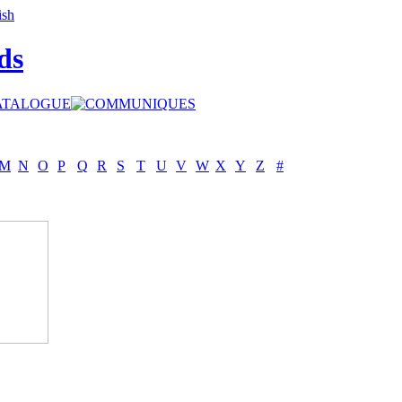
ds
M
N
O
P
Q
R
S
T
U
V
W
X
Y
Z
#