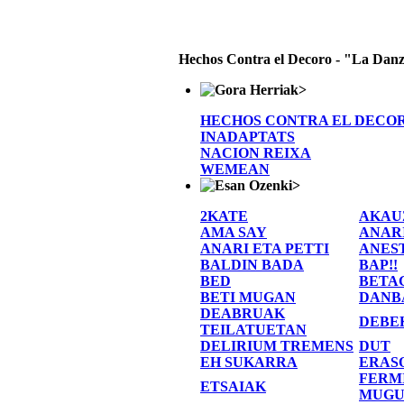
Hechos Contra el Decoro - "La Danz
>
HECHOS CONTRA EL DECO
INADAPTATS
NACION REIXA
WEMEAN
>
2KATE
AKAU
AMA SAY
ANAR
ANARI ETA PETTI
ANES
BALDIN BADA
BAP!!
BED
BETA
BETI MUGAN
DANB
DEABRUAK
DEBE
TEILATUETAN
DELIRIUM TREMENS
DUT
EH SUKARRA
ERAS
FERM
ETSAIAK
MUGU