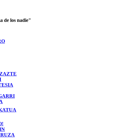
a de los nadie"
RO
ZAZTE
I
TESIA
GARRI
A
KATUA
O!
IN
RUZA