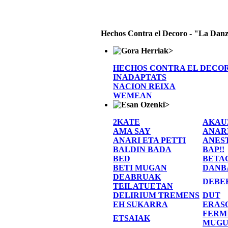
Hechos Contra el Decoro - "La Danz
>
HECHOS CONTRA EL DECO
INADAPTATS
NACION REIXA
WEMEAN
>
2KATE
AKAU
AMA SAY
ANAR
ANARI ETA PETTI
ANES
BALDIN BADA
BAP!!
BED
BETA
BETI MUGAN
DANB
DEABRUAK
DEBE
TEILATUETAN
DELIRIUM TREMENS
DUT
EH SUKARRA
ERAS
FERM
ETSAIAK
MUGU