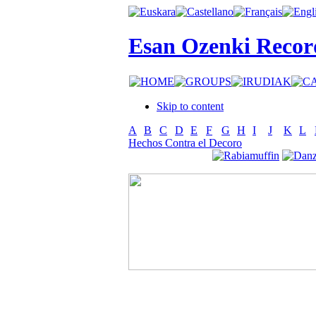
Esan Ozenki Recor
Skip to content
A
B
C
D
E
F
G
H
I
J
K
L
Hechos Contra el Decoro