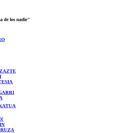
a de los nadie"
RO
ZAZTE
I
TESIA
GARRI
A
KATUA
O!
IN
RUZA