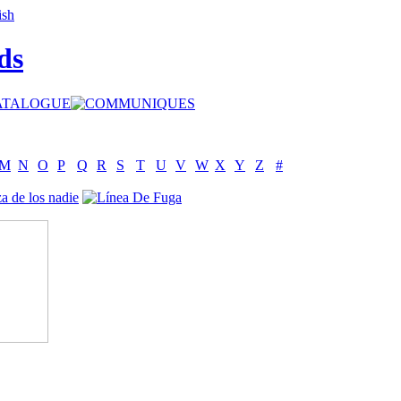
ds
M
N
O
P
Q
R
S
T
U
V
W
X
Y
Z
#