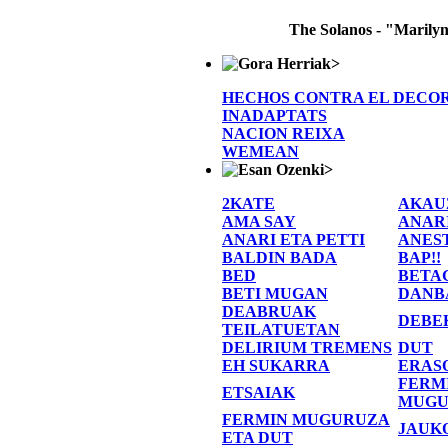
The Solanos - "Marily
>
HECHOS CONTRA EL DECO
INADAPTATS
NACION REIXA
WEMEAN
>
2KATE
AKAU
AMA SAY
ANAR
ANARI ETA PETTI
ANES
BALDIN BADA
BAP!!
BED
BETA
BETI MUGAN
DANB
DEABRUAK
DEBE
TEILATUETAN
DELIRIUM TREMENS
DUT
EH SUKARRA
ERAS
FERM
ETSAIAK
MUGU
FERMIN MUGURUZA
JAUK
ETA DUT