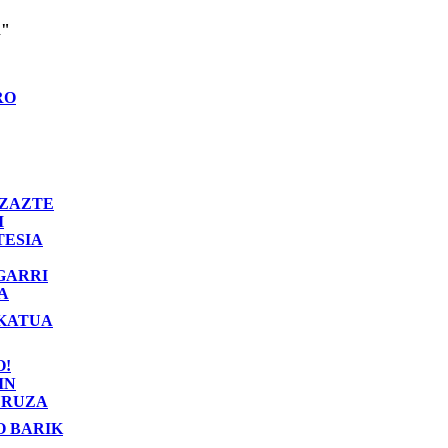
n"
RO
ZAZTE
I
TESIA
GARRI
A
KATUA
O!
IN
RUZA
O BARIK