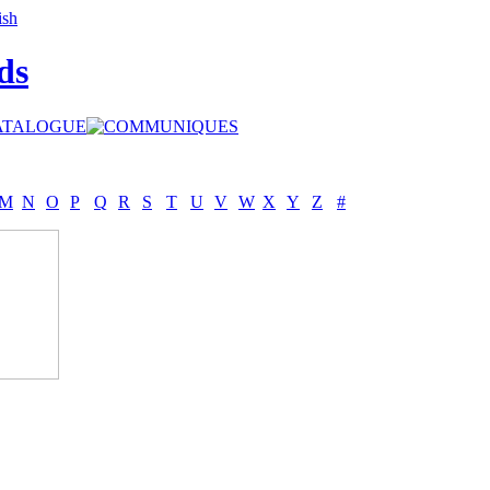
ds
M
N
O
P
Q
R
S
T
U
V
W
X
Y
Z
#