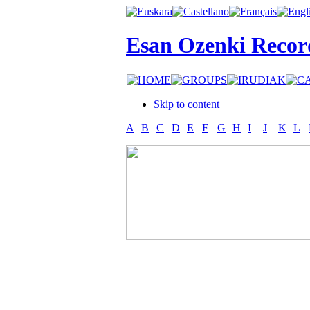
Esan Ozenki Recor
Skip to content
A
B
C
D
E
F
G
H
I
J
K
L