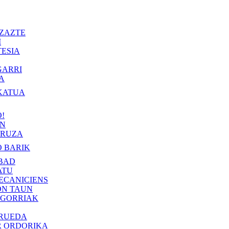
ZAZTE
I
ESIA
GARRI
A
KATUA
!
IN
RUZA
 BARIK
BAD
ATU
ECANICIENS
ON TAUN
 GORRIAK
 RUEDA
R ORDORIKA