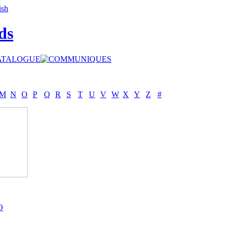
ds
M
N
O
P
Q
R
S
T
U
V
W
X
Y
Z
#
O