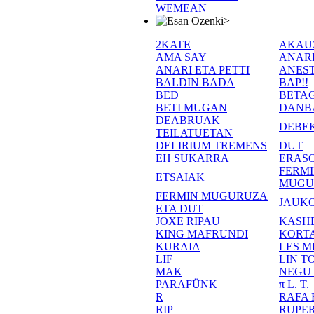
WEMEAN
>
2KATE
AKAU
AMA SAY
ANAR
ANARI ETA PETTI
ANEST
BALDIN BADA
BAP!!
BED
BETA
BETI MUGAN
DANB
DEABRUAK
DEBE
TEILATUETAN
DELIRIUM TREMENS
DUT
EH SUKARRA
ERASO
FERM
ETSAIAK
MUGU
FERMIN MUGURUZA
JAUKO
ETA DUT
JOXE RIPAU
KASH
KING MAFRUNDI
KORT
KURAIA
LES M
LIF
LIN T
MAK
NEGU
PARAFÜNK
π L. T.
R
RAFA
RIP
RUPE