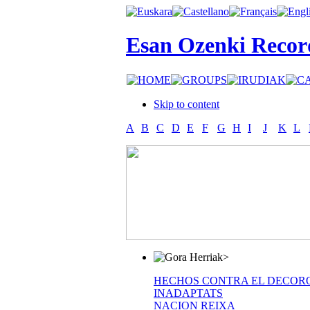
Esan Ozenki Recor
Skip to content
A
B
C
D
E
F
G
H
I
J
K
L
>
HECHOS CONTRA EL DECOR
INADAPTATS
NACION REIXA