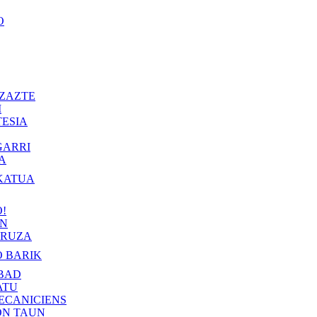
O
ZAZTE
I
ESIA
GARRI
A
KATUA
!
IN
RUZA
 BARIK
BAD
ATU
ECANICIENS
ON TAUN