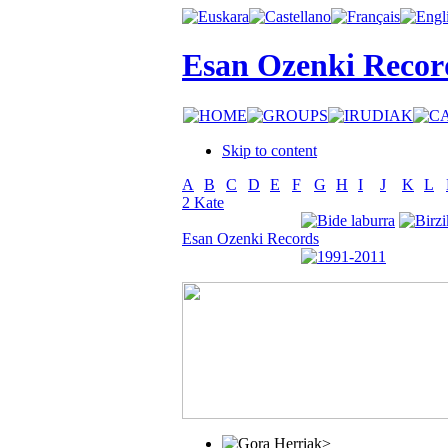
Esan Ozenki Recor
Skip to content
A
B
C
D
E
F
G
H
I
J
K
L
2 Kate
Esan Ozenki Records
>