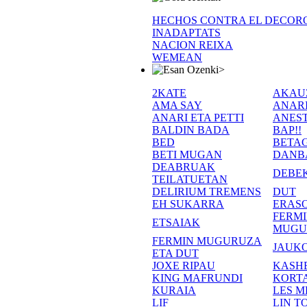
HECHOS CONTRA EL DECOR
INADAPTATS
NACION REIXA
WEMEAN
>
2KATE
AKAU
AMA SAY
ANAR
ANARI ETA PETTI
ANEST
BALDIN BADA
BAP!!
BED
BETA
BETI MUGAN
DANB
DEABRUAK
DEBE
TEILATUETAN
DELIRIUM TREMENS
DUT
EH SUKARRA
ERASO
FERM
ETSAIAK
MUGU
FERMIN MUGURUZA
JAUKO
ETA DUT
JOXE RIPAU
KASH
KING MAFRUNDI
KORT
KURAIA
LES M
LIF
LIN T