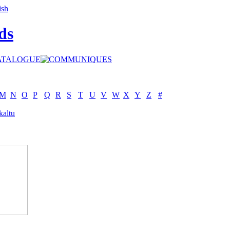
ds
M
N
O
P
Q
R
S
T
U
V
W
X
Y
Z
#