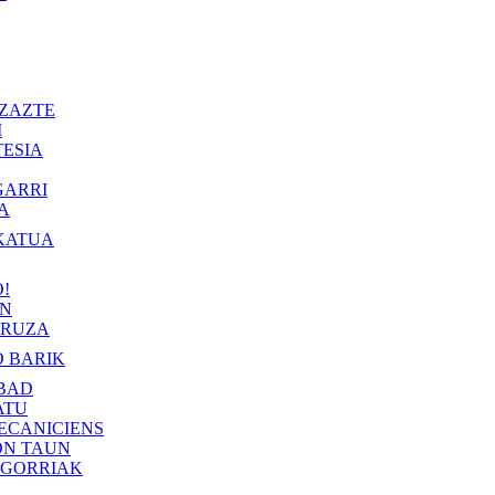
ZAZTE
I
ESIA
GARRI
A
KATUA
!
IN
RUZA
 BARIK
BAD
ATU
ECANICIENS
ON TAUN
 GORRIAK