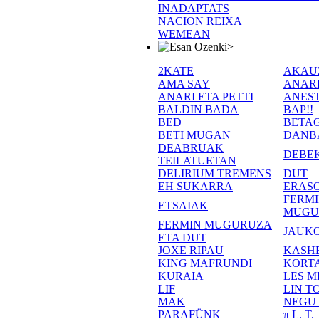
INADAPTATS
NACION REIXA
WEMEAN
>
2KATE
AKAU
AMA SAY
ANAR
ANARI ETA PETTI
ANEST
BALDIN BADA
BAP!!
BED
BETA
BETI MUGAN
DANB
DEABRUAK
DEBE
TEILATUETAN
DELIRIUM TREMENS
DUT
EH SUKARRA
ERASO
FERM
ETSAIAK
MUGU
FERMIN MUGURUZA
JAUKO
ETA DUT
JOXE RIPAU
KASH
KING MAFRUNDI
KORT
KURAIA
LES M
LIF
LIN T
MAK
NEGU
PARAFÜNK
π L. T.