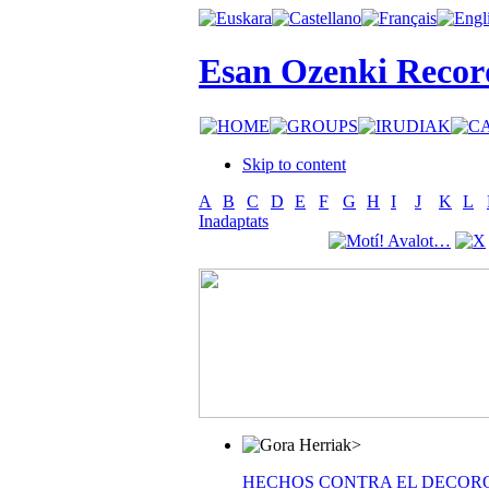
Esan Ozenki Recor
Skip to content
A
B
C
D
E
F
G
H
I
J
K
L
Inadaptats
>
HECHOS CONTRA EL DECOR