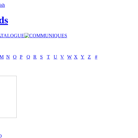
ds
M
N
O
P
Q
R
S
T
U
V
W
X
Y
Z
#
O