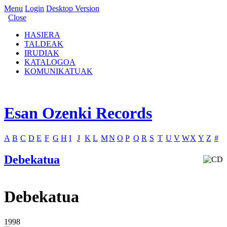
Menu
Login
Desktop Version
Close
HASIERA
TALDEAK
IRUDIAK
KATALOGOA
KOMUNIKATUAK
Esan Ozenki Records
A
B
C
D
E
F
G
H
I
J
K
L
M
N
O
P
Q
R
S
T
U
V
W
X
Y
Z
#
Debekatua
Debekatua
1998