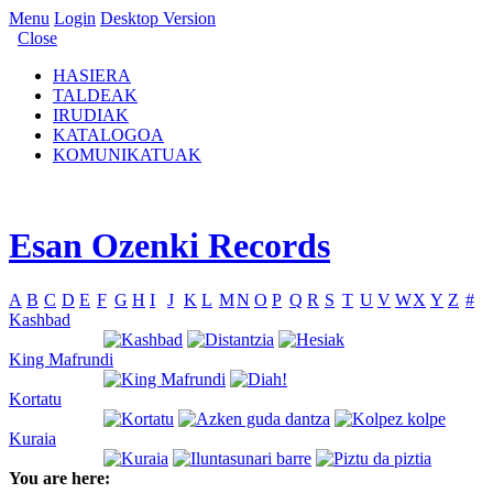
Menu
Login
Desktop Version
Close
HASIERA
TALDEAK
IRUDIAK
KATALOGOA
KOMUNIKATUAK
Esan Ozenki Records
A
B
C
D
E
F
G
H
I
J
K
L
M
N
O
P
Q
R
S
T
U
V
W
X
Y
Z
#
Kashbad
King Mafrundi
Kortatu
Kuraia
You are here: