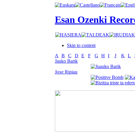
Esan Ozenki Recor
Skip to content
A
B
C
D
E
F
G
H
I
J
K
L
Jauko Barik
Joxe Ripiau