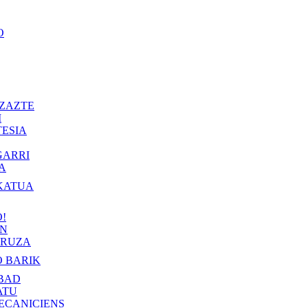
O
ZAZTE
I
ESIA
GARRI
A
KATUA
!
IN
RUZA
 BARIK
BAD
ATU
ECANICIENS