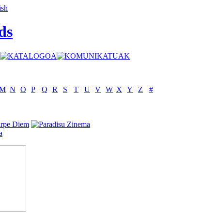
ds
M
N
O
P
Q
R
S
T
U
V
W
X
Y
Z
#