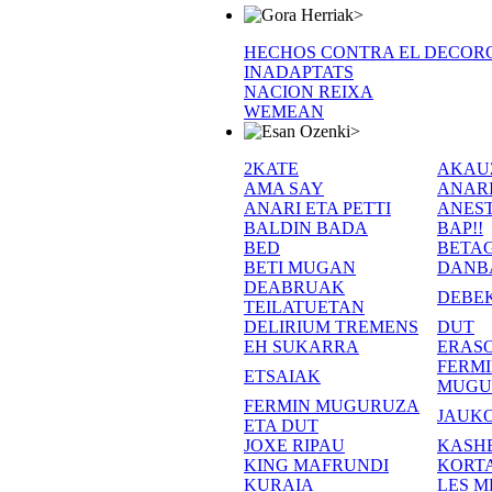
>
HECHOS CONTRA EL DECOR
INADAPTATS
NACION REIXA
WEMEAN
>
2KATE
AKAU
AMA SAY
ANAR
ANARI ETA PETTI
ANEST
BALDIN BADA
BAP!!
BED
BETA
BETI MUGAN
DANB
DEABRUAK
DEBE
TEILATUETAN
DELIRIUM TREMENS
DUT
EH SUKARRA
ERASO
FERM
ETSAIAK
MUGU
FERMIN MUGURUZA
JAUKO
ETA DUT
JOXE RIPAU
KASH
KING MAFRUNDI
KORT
KURAIA
LES M