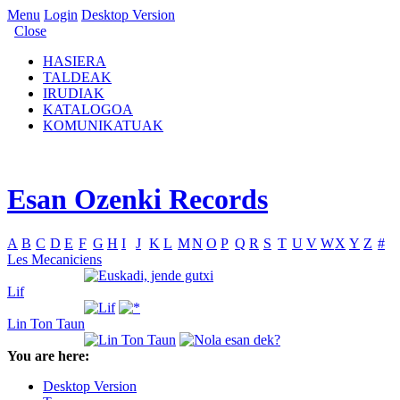
Menu
Login
Desktop Version
Close
HASIERA
TALDEAK
IRUDIAK
KATALOGOA
KOMUNIKATUAK
Esan Ozenki Records
A
B
C
D
E
F
G
H
I
J
K
L
M
N
O
P
Q
R
S
T
U
V
W
X
Y
Z
#
Les Mecaniciens
Lif
Lin Ton Taun
You are here:
Desktop Version