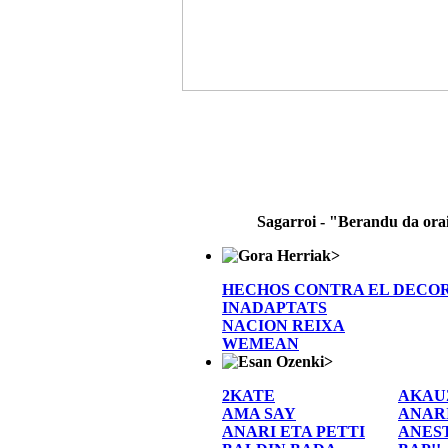
Sagarroi - "Berandu da ora
>
HECHOS CONTRA EL DECO
INADAPTATS
NACION REIXA
WEMEAN
>
2KATE
AKAU
AMA SAY
ANAR
ANARI ETA PETTI
ANES