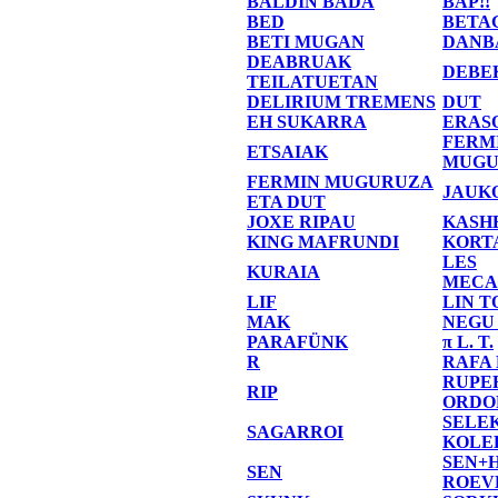
BALDIN BADA
BAP!!
BED
BETA
BETI MUGAN
DANB
DEABRUAK
DEBE
TEILATUETAN
DELIRIUM TREMENS
DUT
EH SUKARRA
ERAS
FERM
ETSAIAK
MUGU
FERMIN MUGURUZA
JAUK
ETA DUT
JOXE RIPAU
KASH
KING MAFRUNDI
KORT
LES
KURAIA
MECA
LIF
LIN T
MAK
NEGU
PARAFÜNK
π L. T.
R
RAFA
RUPE
RIP
ORDO
SELE
SAGARROI
KOLE
SEN+
SEN
ROEV