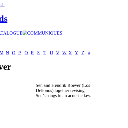
ds
M
N
O
P
Q
R
S
T
U
V
W
X
Y
Z
#
ver
Sen and Hendrik Roever (Los
Deltonos) together revising
Sen’s songs in an acoustic key.