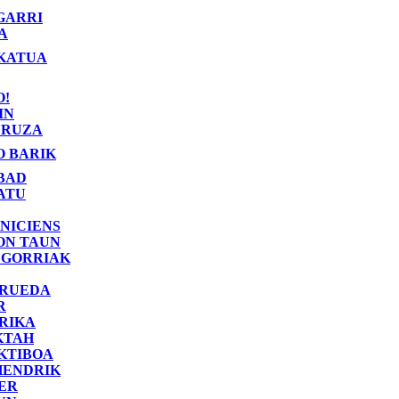
GARRI
A
KATUA
O!
IN
RUZA
O BARIK
BAD
ATU
NICIENS
ON TAUN
 GORRIAK
 RUEDA
R
RIKA
KTAH
KTIBOA
HENDRIK
ER