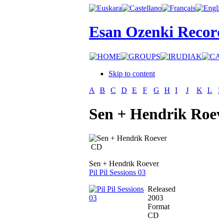
Esan Ozenki Recor
Skip to content
A
B
C
D
E
F
G
H
I
J
K
L
Sen + Hendrik Roe
CD
Sen + Hendrik Roever
Pil Pil Sessions 03
Released
2003
Format
CD