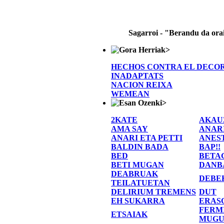
Sagarroi - "Berandu da ora
>
HECHOS CONTRA EL DECO
INADAPTATS
NACION REIXA
WEMEAN
>
2KATE
AKAU
AMA SAY
ANAR
ANARI ETA PETTI
ANES
BALDIN BADA
BAP!!
BED
BETA
BETI MUGAN
DANB
DEABRUAK
DEBE
TEILATUETAN
DELIRIUM TREMENS
DUT
EH SUKARRA
ERAS
FERM
ETSAIAK
MUGU