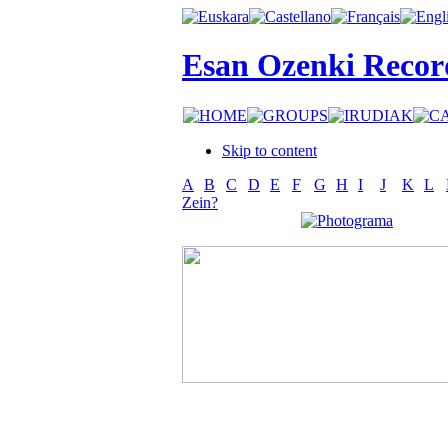
Esan Ozenki Recor
Skip to content
A
B
C
D
E
F
G
H
I
J
K
L
Zein?