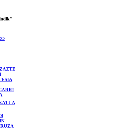
indik"
RO
ZAZTE
I
TESIA
GARRI
A
KATUA
O!
IN
RUZA