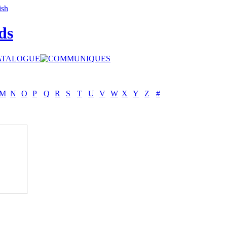
ds
M
N
O
P
Q
R
S
T
U
V
W
X
Y
Z
#