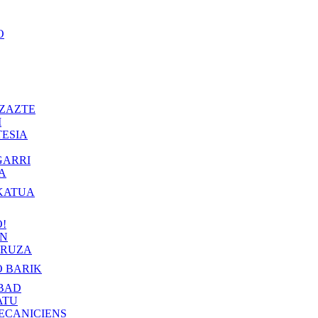
O
ZAZTE
I
ESIA
GARRI
A
KATUA
!
IN
RUZA
 BARIK
BAD
ATU
ECANICIENS