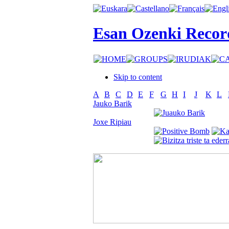
Esan Ozenki Recor
Skip to content
A
B
C
D
E
F
G
H
I
J
K
L
Jauko Barik
Joxe Ripiau