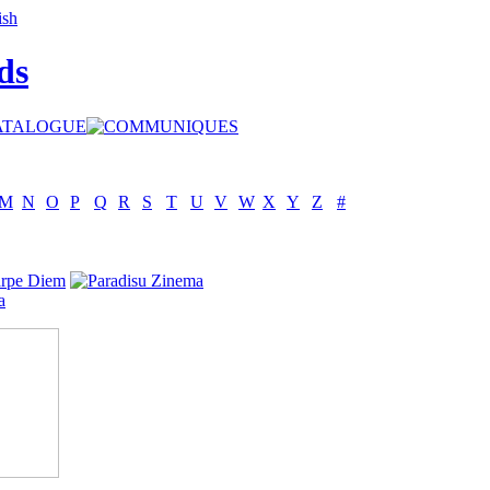
ds
M
N
O
P
Q
R
S
T
U
V
W
X
Y
Z
#