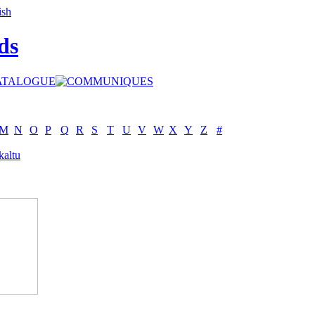
ds
M
N
O
P
Q
R
S
T
U
V
W
X
Y
Z
#