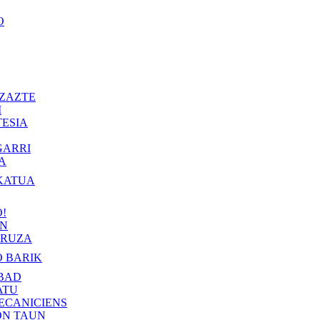
O
ZAZTE
I
ESIA
GARRI
A
KATUA
!
IN
RUZA
 BARIK
BAD
ATU
ECANICIENS
ON TAUN