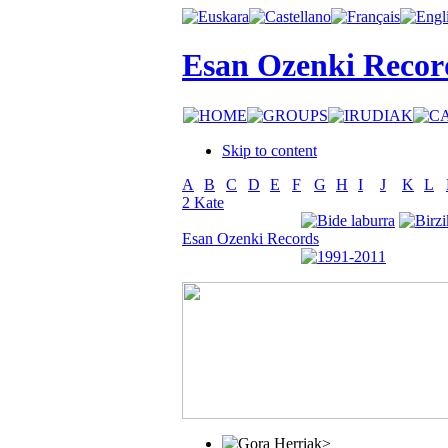
Esan Ozenki Recor
Skip to content
A
B
C
D
E
F
G
H
I
J
K
L
2 Kate
Esan Ozenki Records
>