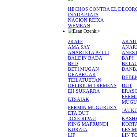
HECHOS CONTRA EL DECOR
INADAPTATS
NACION REIXA
WEMEAN
>
2KATE
AKAU
AMA SAY
ANAR
ANARI ETA PETTI
ANEST
BALDIN BADA
BAP!!
BED
BETA
BETI MUGAN
DANB
DEABRUAK
DEBE
TEILATUETAN
DELIRIUM TREMENS
DUT
EH SUKARRA
ERASO
FERM
ETSAIAK
MUGU
FERMIN MUGURUZA
JAUKO
ETA DUT
JOXE RIPAU
KASH
KING MAFRUNDI
KORT
KURAIA
LES M
LIF
LIN T