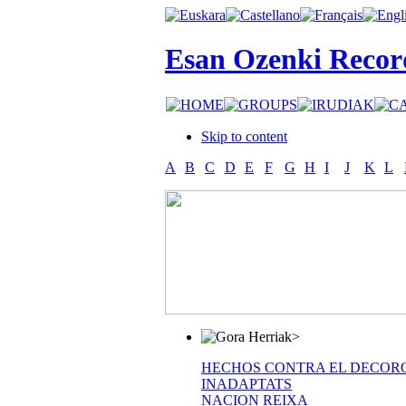
Esan Ozenki Recor
Skip to content
A
B
C
D
E
F
G
H
I
J
K
L
>
HECHOS CONTRA EL DECOR
INADAPTATS
NACION REIXA