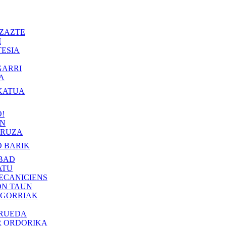
ZAZTE
I
ESIA
GARRI
A
KATUA
!
IN
RUZA
 BARIK
BAD
ATU
ECANICIENS
ON TAUN
 GORRIAK
 RUEDA
R ORDORIKA