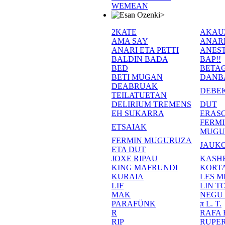
WEMEAN
>
2KATE
AKAU
AMA SAY
ANAR
ANARI ETA PETTI
ANEST
BALDIN BADA
BAP!!
BED
BETA
BETI MUGAN
DANB
DEABRUAK
DEBE
TEILATUETAN
DELIRIUM TREMENS
DUT
EH SUKARRA
ERASO
FERM
ETSAIAK
MUGU
FERMIN MUGURUZA
JAUKO
ETA DUT
JOXE RIPAU
KASH
KING MAFRUNDI
KORT
KURAIA
LES M
LIF
LIN T
MAK
NEGU
PARAFÜNK
π L. T.
R
RAFA
RIP
RUPE