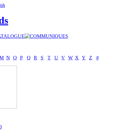
ds
M
N
O
P
Q
R
S
T
U
V
W
X
Y
Z
#
O