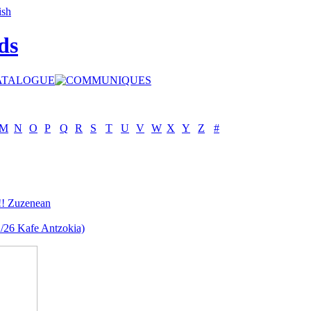
ds
M
N
O
P
Q
R
S
T
U
V
W
X
Y
Z
#