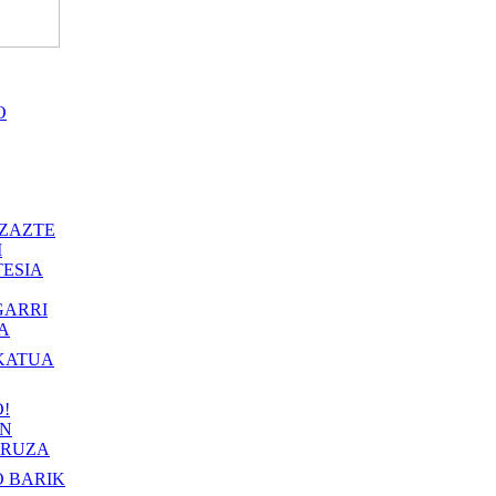
O
ZAZTE
I
ESIA
GARRI
A
KATUA
!
IN
RUZA
 BARIK