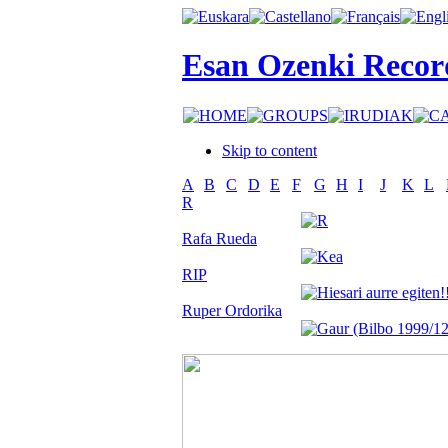
Esan Ozenki Recor
Skip to content
A
B
C
D
E
F
G
H
I
J
K
L
R
Rafa Rueda
RIP
Ruper Ordorika