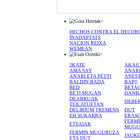
>
HECHOS CONTRA EL DECOR
INADAPTATS
NACION REIXA
WEMEAN
>
2KATE
AKAU
AMA SAY
ANAR
ANARI ETA PETTI
ANEST
BALDIN BADA
BAP!!
BED
BETA
BETI MUGAN
DANB
DEABRUAK
DEBE
TEILATUETAN
DELIRIUM TREMENS
DUT
EH SUKARRA
ERASO
FERM
ETSAIAK
MUGU
FERMIN MUGURUZA
JAUKO
ETA DUT