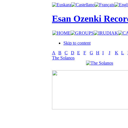
Esan Ozenki Recor
Skip to content
A
B
C
D
E
F
G
H
I
J
K
L
The Solanos