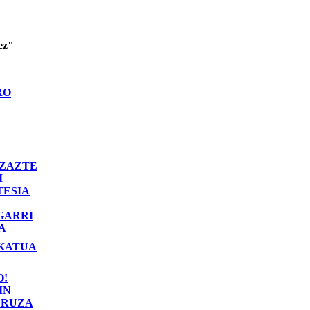
ez"
RO
ZAZTE
I
TESIA
GARRI
A
KATUA
O!
IN
RUZA