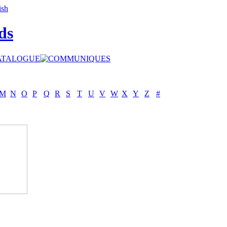
ds
M
N
O
P
Q
R
S
T
U
V
W
X
Y
Z
#