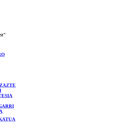
ez"
RO
ZAZTE
I
TESIA
GARRI
A
KATUA