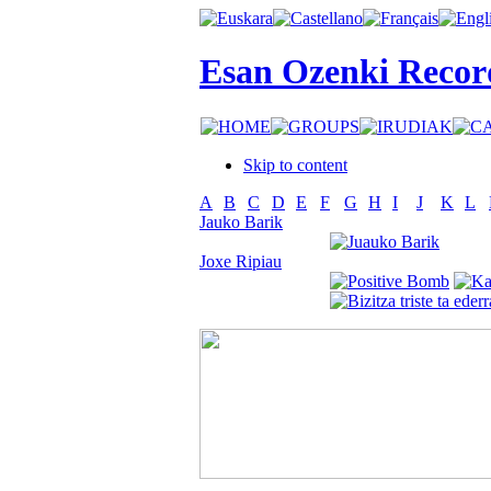
Esan Ozenki Recor
Skip to content
A
B
C
D
E
F
G
H
I
J
K
L
Jauko Barik
Joxe Ripiau