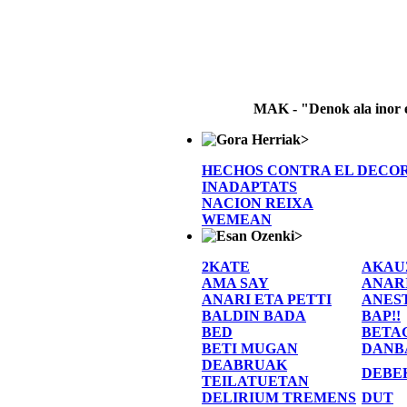
MAK - "Denok ala inor 
>
HECHOS CONTRA EL DECO
INADAPTATS
NACION REIXA
WEMEAN
>
2KATE
AKAU
AMA SAY
ANAR
ANARI ETA PETTI
ANES
BALDIN BADA
BAP!!
BED
BETA
BETI MUGAN
DANB
DEABRUAK
DEBE
TEILATUETAN
DELIRIUM TREMENS
DUT