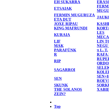
EH SUKARRA
ERAS
FERM
ETSAIAK
MUGU
FERMIN MUGURUZA
JAUK
ETA DUT
JOXE RIPAU
KASH
KING MAFRUNDI
KORT
LES
KURAIA
MECA
LIF
LIN T
MAK
NEGU
PARAFÜNK
π L. T.
R
RAFA
RUPE
RIP
ORDO
SELE
SAGARROI
KOLE
SEN+
SEN
ROEV
SKUNK
SORK
THE SOLANOS
XABI
ZEIN?
Top