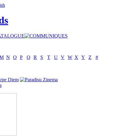
ds
M
N
O
P
Q
R
S
T
U
V
W
X
Y
Z
#