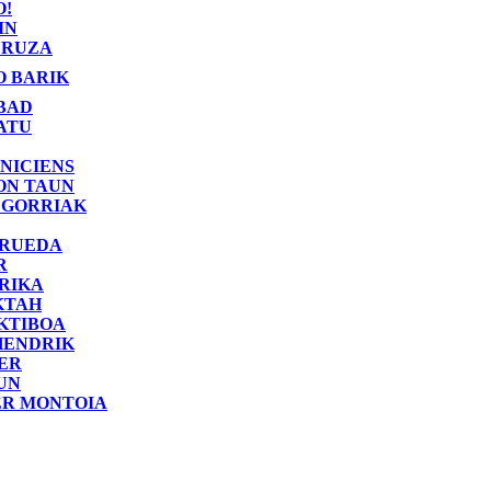
O!
IN
RUZA
O BARIK
BAD
ATU
NICIENS
ON TAUN
 GORRIAK
 RUEDA
R
RIKA
KTAH
KTIBOA
HENDRIK
ER
UN
ER MONTOIA