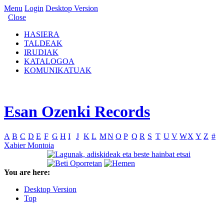
Menu
Login
Desktop Version
Close
HASIERA
TALDEAK
IRUDIAK
KATALOGOA
KOMUNIKATUAK
Esan Ozenki Records
A
B
C
D
E
F
G
H
I
J
K
L
M
N
O
P
Q
R
S
T
U
V
W
X
Y
Z
#
Xabier Montoia
You are here:
Desktop Version
Top