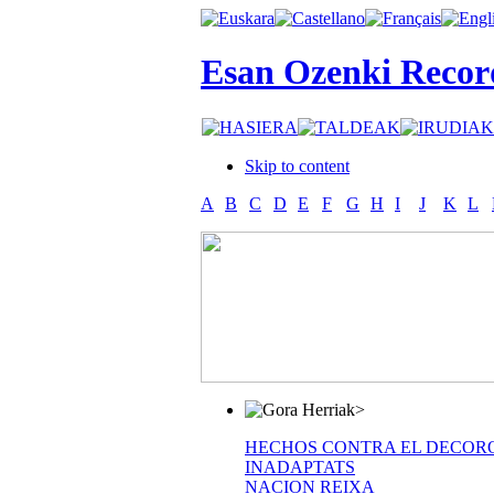
Esan Ozenki Recor
Skip to content
A
B
C
D
E
F
G
H
I
J
K
L
>
HECHOS CONTRA EL DECOR
INADAPTATS
NACION REIXA