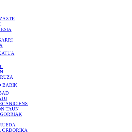
ZAZTE
I
ESIA
GARRI
A
KATUA
!
IN
RUZA
 BARIK
BAD
ATU
ECANICIENS
ON TAUN
 GORRIAK
 RUEDA
R ORDORIKA