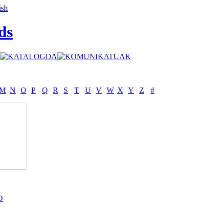
ds
M
N
O
P
Q
R
S
T
U
V
W
X
Y
Z
#
O