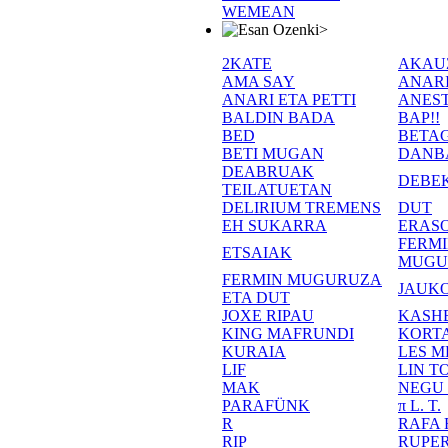
WEMEAN
>
2KATE
AKAU
AMA SAY
ANAR
ANARI ETA PETTI
ANEST
BALDIN BADA
BAP!!
BED
BETA
BETI MUGAN
DANB
DEABRUAK
DEBE
TEILATUETAN
DELIRIUM TREMENS
DUT
EH SUKARRA
ERASO
FERM
ETSAIAK
MUGU
FERMIN MUGURUZA
JAUKO
ETA DUT
JOXE RIPAU
KASH
KING MAFRUNDI
KORT
KURAIA
LES M
LIF
LIN T
MAK
NEGU
PARAFÜNK
π L. T.
R
RAFA
RIP
RUPE