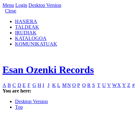
Menu
Login
Desktop Version
Close
HASIERA
TALDEAK
IRUDIAK
KATALOGOA
KOMUNIKATUAK
Esan Ozenki Records
A
B
C
D
E
F
G
H
I
J
K
L
M
N
O
P
Q
R
S
T
U
V
W
X
Y
Z
#
You are here:
Desktop Version
Top