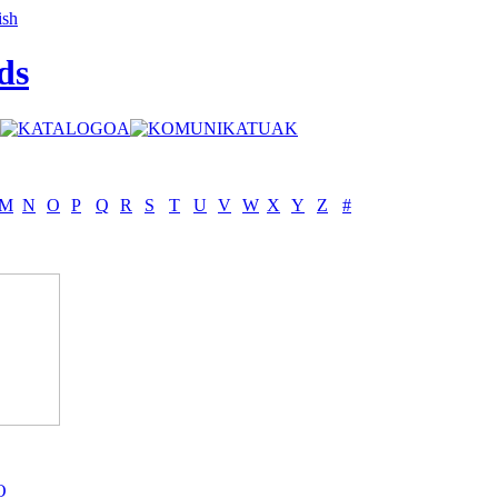
ds
M
N
O
P
Q
R
S
T
U
V
W
X
Y
Z
#
O