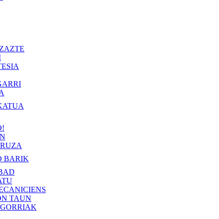
ZAZTE
I
ESIA
GARRI
A
KATUA
!
IN
RUZA
 BARIK
BAD
ATU
ECANICIENS
ON TAUN
 GORRIAK