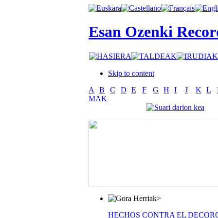
Esan Ozenki Recor
Skip to content
A
B
C
D
E
F
G
H
I
J
K
L
MAK
>
HECHOS CONTRA EL DECOR