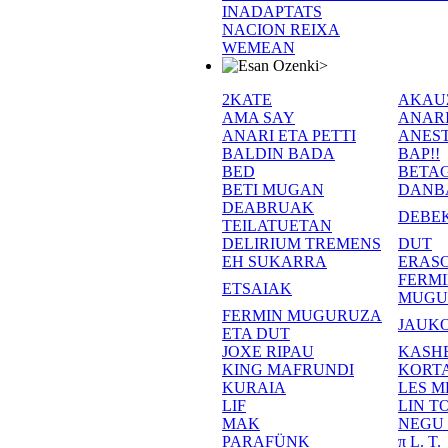
INADAPTATS
NACION REIXA
WEMEAN
>
2KATE
AKAU
AMA SAY
ANAR
ANARI ETA PETTI
ANEST
BALDIN BADA
BAP!!
BED
BETA
BETI MUGAN
DANB
DEABRUAK
DEBE
TEILATUETAN
DELIRIUM TREMENS
DUT
EH SUKARRA
ERASO
FERM
ETSAIAK
MUGU
FERMIN MUGURUZA
JAUKO
ETA DUT
JOXE RIPAU
KASH
KING MAFRUNDI
KORT
KURAIA
LES M
LIF
LIN T
MAK
NEGU
PARAFÜNK
π L. T.