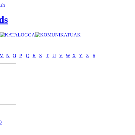
ds
M
N
O
P
Q
R
S
T
U
V
W
X
Y
Z
#
O