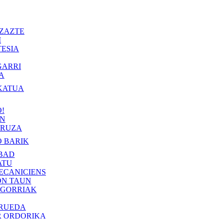
ZAZTE
I
ESIA
GARRI
A
KATUA
!
IN
RUZA
 BARIK
BAD
ATU
ECANICIENS
ON TAUN
 GORRIAK
 RUEDA
R ORDORIKA