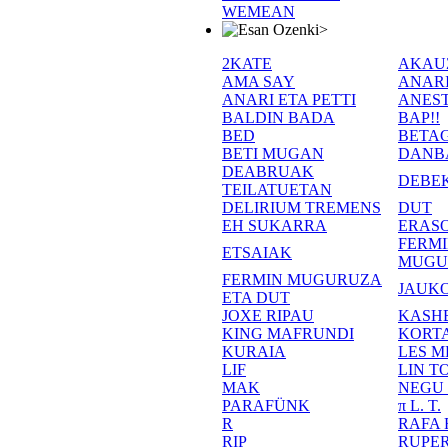
WEMEAN
>
2KATE
AKAU
AMA SAY
ANAR
ANARI ETA PETTI
ANEST
BALDIN BADA
BAP!!
BED
BETA
BETI MUGAN
DANB
DEABRUAK
DEBE
TEILATUETAN
DELIRIUM TREMENS
DUT
EH SUKARRA
ERASO
FERM
ETSAIAK
MUGU
FERMIN MUGURUZA
JAUKO
ETA DUT
JOXE RIPAU
KASH
KING MAFRUNDI
KORT
KURAIA
LES M
LIF
LIN T
MAK
NEGU
PARAFÜNK
π L. T.
R
RAFA
RIP
RUPE