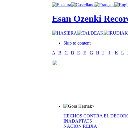
Esan Ozenki Recor
Skip to content
A
B
C
D
E
F
G
H
I
J
K
L
>
HECHOS CONTRA EL DECOR
INADAPTATS
NACION REIXA