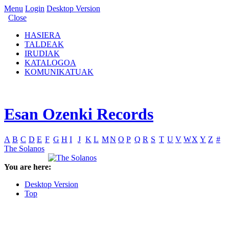
Menu
Login
Desktop Version
Close
HASIERA
TALDEAK
IRUDIAK
KATALOGOA
KOMUNIKATUAK
Esan Ozenki Records
A
B
C
D
E
F
G
H
I
J
K
L
M
N
O
P
Q
R
S
T
U
V
W
X
Y
Z
#
The Solanos
You are here:
Desktop Version
Top