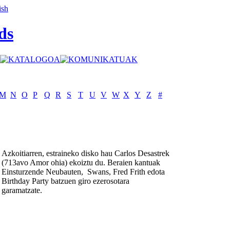
ds
M
N
O
P
Q
R
S
T
U
V
W
X
Y
Z
#
Azkoitiarren, estraineko disko hau Carlos Desastrek
(713avo Amor ohia) ekoiztu du. Beraien kantuak
Einsturzende Neubauten, Swans, Fred Frith edota
Birthday Party batzuen giro ezerosotara
garamatzate.