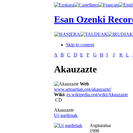
Esan Ozenki Recor
Skip to content
A
B
C
D
E
F
G
H
I
J
K
L
Akauzazte
Web
www.artoartian.org/akauzazte/
Wiki:
es.wikipedia.org/wiki/Akauzazte
CD
Akauzazte
Ur gardenak
Argitaratua
1998