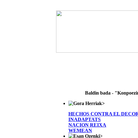
Baldin bada - "Konpoez
>
HECHOS CONTRA EL DECO
INADAPTATS
NACION REIXA
WEMEAN
>