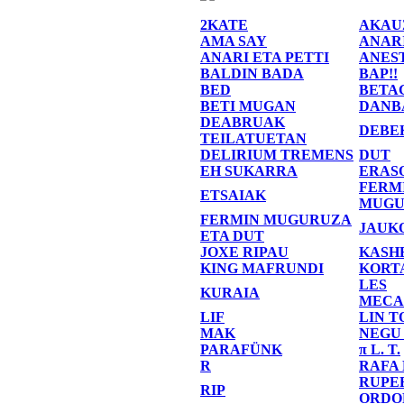
2KATE
AKAU
AMA SAY
ANAR
ANARI ETA PETTI
ANES
BALDIN BADA
BAP!!
BED
BETA
BETI MUGAN
DANB
DEABRUAK
DEBE
TEILATUETAN
DELIRIUM TREMENS
DUT
EH SUKARRA
ERAS
FERM
ETSAIAK
MUGU
FERMIN MUGURUZA
JAUK
ETA DUT
JOXE RIPAU
KASH
KING MAFRUNDI
KORT
LES
KURAIA
MECA
LIF
LIN T
MAK
NEGU
PARAFÜNK
π L. T.
R
RAFA
RUPE
RIP
ORDO