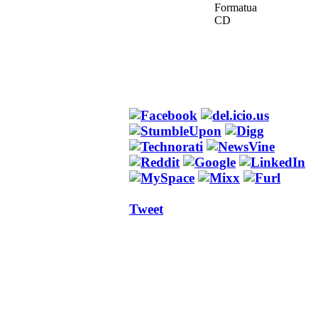
Formatua
CD
Tweet