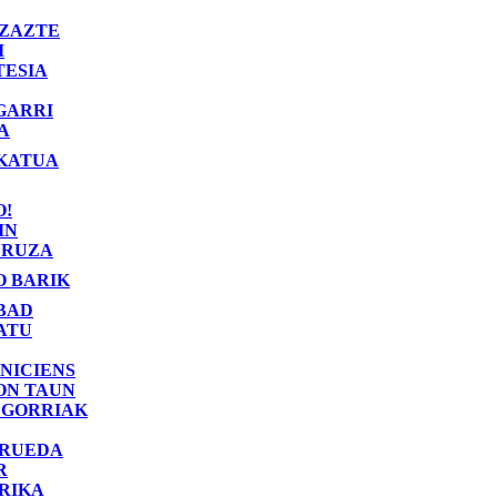
ZAZTE
I
TESIA
GARRI
A
KATUA
O!
IN
RUZA
O BARIK
BAD
ATU
NICIENS
ON TAUN
 GORRIAK
 RUEDA
R
RIKA