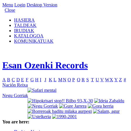
Menu
Login
Desktop Version
Close
HASIERA
TALDEAK
IRUDIAK
KATALOGOA
KOMUNIKATUAK
Esan Ozenki Records
A
B
C
D
E
F
G
H
I
J
K
L
M
N
O
P
Q
R
S
T
U
V
W
X
Y
Z
#
Nación Reixa
Negu Gorriak
You are here: