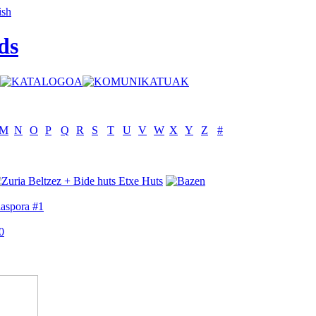
ds
M
N
O
P
Q
R
S
T
U
V
W
X
Y
Z
#