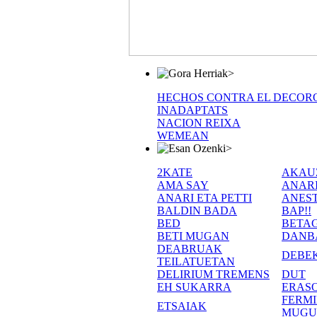
>
HECHOS CONTRA EL DECOR
INADAPTATS
NACION REIXA
WEMEAN
>
2KATE
AKAU
AMA SAY
ANAR
ANARI ETA PETTI
ANEST
BALDIN BADA
BAP!!
BED
BETA
BETI MUGAN
DANB
DEABRUAK
DEBE
TEILATUETAN
DELIRIUM TREMENS
DUT
EH SUKARRA
ERASO
FERM
ETSAIAK
MUGU