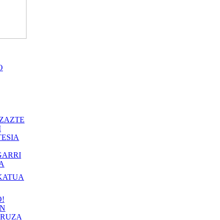
O
ZAZTE
I
ESIA
GARRI
A
KATUA
!
IN
RUZA