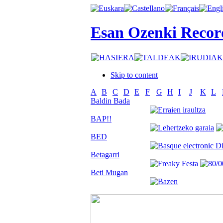
Esan Ozenki Recor
Skip to content
A
B
C
D
E
F
G
H
I
J
K
L
Baldin Bada
BAP!!
BED
Betagarri
Beti Mugan