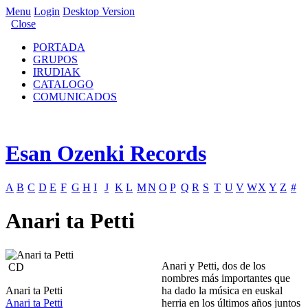
Menu
Login
Desktop Version
Close
PORTADA
GRUPOS
IRUDIAK
CATALOGO
COMUNICADOS
Esan Ozenki Records
A
B
C
D
E
F
G
H
I
J
K
L
M
N
O
P
Q
R
S
T
U
V
W
X
Y
Z
#
Anari ta Petti
Anari y Petti, dos de los
CD
nombres más importantes que
Anari ta Petti
ha dado la música en euskal
Anari ta Petti
herria en los últimos años juntos