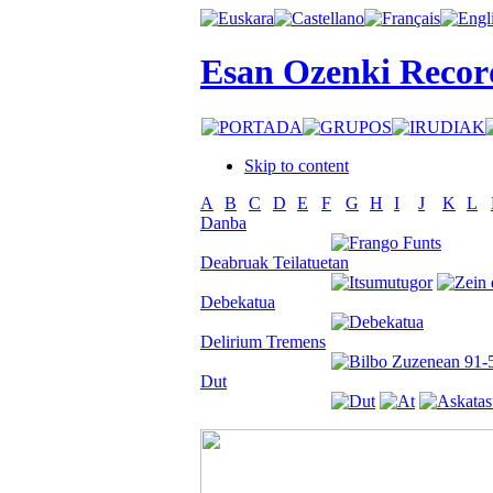
Esan Ozenki Recor
Skip to content
A
B
C
D
E
F
G
H
I
J
K
L
Danba
Deabruak Teilatuetan
Debekatua
Delirium Tremens
Dut