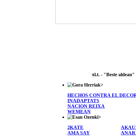
πl.t. - "Beste aldean"
>
HECHOS CONTRA EL DECO
INADAPTATS
NACION REIXA
WEMEAN
>
2KATE
AKAU
AMA SAY
ANAR