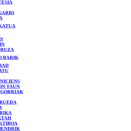
TESIA
GARRI
A
KATUA
O!
IN
RUZA
O BARIK
BAD
ATU
NICIENS
ON TAUN
 GORRIAK
 RUEDA
R
RIKA
KTAH
KTIBOA
HENDRIK