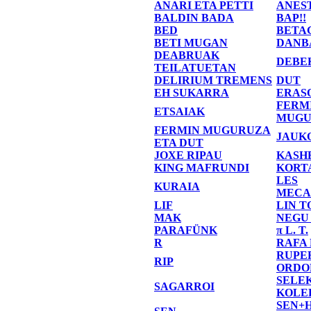
ANARI ETA PETTI
ANES
BALDIN BADA
BAP!!
BED
BETA
BETI MUGAN
DANB
DEABRUAK
DEBE
TEILATUETAN
DELIRIUM TREMENS
DUT
EH SUKARRA
ERAS
FERM
ETSAIAK
MUGU
FERMIN MUGURUZA
JAUK
ETA DUT
JOXE RIPAU
KASH
KING MAFRUNDI
KORT
LES
KURAIA
MECA
LIF
LIN T
MAK
NEGU
PARAFÜNK
π L. T.
R
RAFA
RUPE
RIP
ORDO
SELE
SAGARROI
KOLE
SEN+