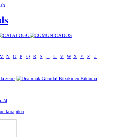
ds
M
N
O
P
Q
R
S
T
U
V
W
X
Y
Z
#