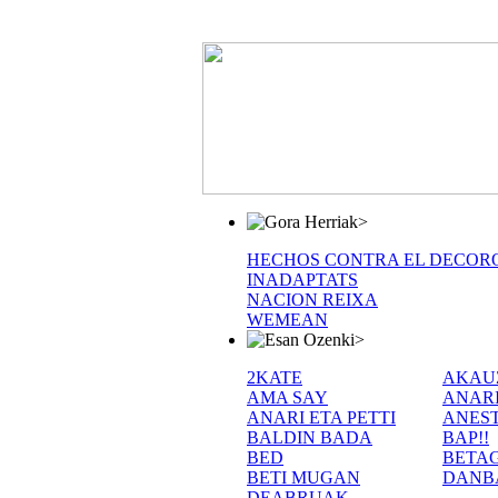
>
HECHOS CONTRA EL DECOR
INADAPTATS
NACION REIXA
WEMEAN
>
2KATE
AKAU
AMA SAY
ANAR
ANARI ETA PETTI
ANEST
BALDIN BADA
BAP!!
BED
BETA
BETI MUGAN
DANB
DEABRUAK