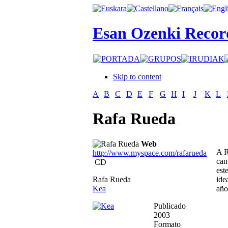
Esan Ozenki Recor
Skip to content
A
B
C
D
E
F
G
H
I
J
K
L
Rafa Rueda
Web
A R
http://www.myspace.com/rafarueda
can
CD
est
Rafa Rueda
ide
Kea
año
Publicado
2003
Formato