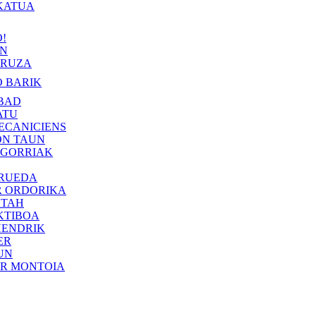
KATUA
!
IN
RUZA
 BARIK
BAD
ATU
ECANICIENS
ON TAUN
 GORRIAK
 RUEDA
R ORDORIKA
KTAH
KTIBOA
HENDRIK
ER
UN
ER MONTOIA