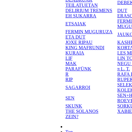
DEBE
TEILATUETAN
DELIRIUM TREMENS
DUT
EH SUKARRA
ERASO
FERM
ETSAIAK
MUGU
FERMIN MUGURUZA
JAUKO
ETA DUT
JOXE RIPAU
KASH
KING MAFRUNDI
KORT
KURAIA
LES M
LIF
LIN T
MAK
NEGU
PARAFÜNK
π L. T.
R
RAFA
RIP
RUPE
SELE
SAGARROI
KOLE
SEN+
SEN
ROEV
SKUNK
SORK
THE SOLANOS
XABI
ZEIN?
Top