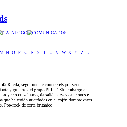
ds
M
N
O
P
Q
R
S
T
U
V
W
X
Y
Z
#
afa Rueda, seguramente conoceréis por ser el
tante y guitarra del grupo PI L.T. Sin embargo en
e proyecto en solitario, da salida a esas canciones e
as que ha tenido guardadas en el cajón durante estos
s. Pop-rock de corte británico.