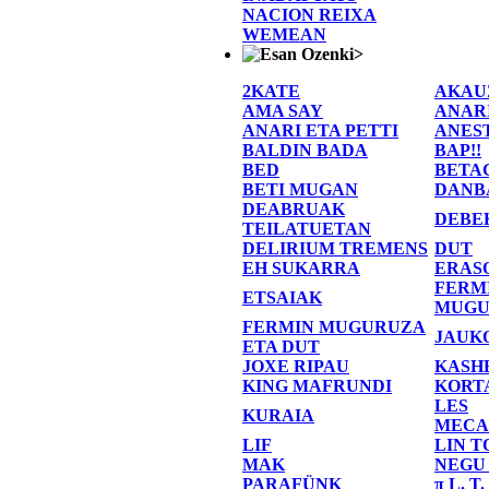
NACION REIXA
WEMEAN
>
2KATE
AKAU
AMA SAY
ANAR
ANARI ETA PETTI
ANES
BALDIN BADA
BAP!!
BED
BETA
BETI MUGAN
DANB
DEABRUAK
DEBE
TEILATUETAN
DELIRIUM TREMENS
DUT
EH SUKARRA
ERAS
FERM
ETSAIAK
MUGU
FERMIN MUGURUZA
JAUK
ETA DUT
JOXE RIPAU
KASH
KING MAFRUNDI
KORT
LES
KURAIA
MECA
LIF
LIN T
MAK
NEGU
PARAFÜNK
π L. T.