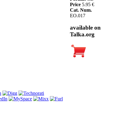
Price
5.95 €
Cat. Num.
EO.017
available on
Talka.org