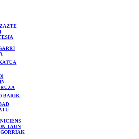
ZAZTE
I
TESIA
GARRI
A
KATUA
O!
IN
RUZA
O BARIK
BAD
ATU
NICIENS
ON TAUN
 GORRIAK