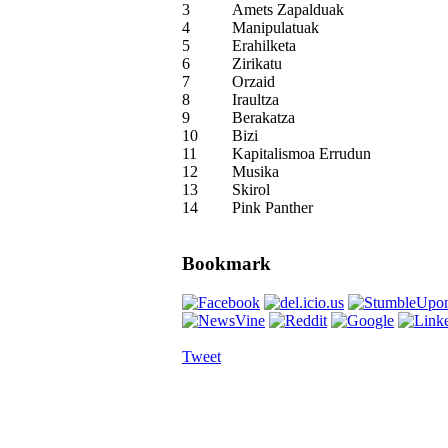
3
Amets Zapalduak
4
Manipulatuak
5
Erahilketa
6
Zirikatu
7
Orzaid
8
Iraultza
9
Berakatza
10
Bizi
11
Kapitalismoa Errudun
12
Musika
13
Skirol
14
Pink Panther
Bookmark
Tweet