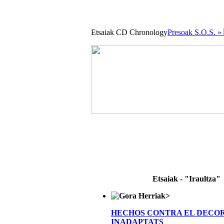
Etsaiak CD Chronology
Presoak S.O.S. »
Etsaiak - "Iraultza"
>
HECHOS CONTRA EL DECO
INADAPTATS