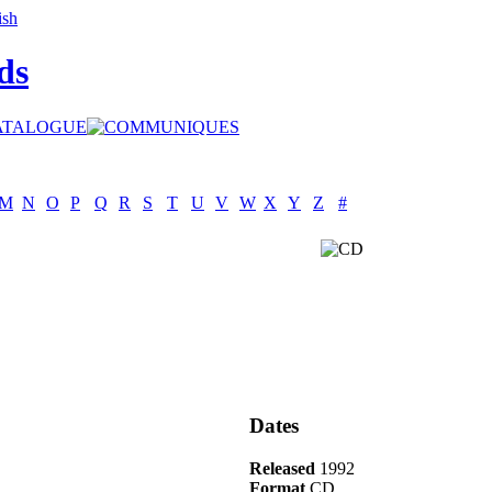
ds
M
N
O
P
Q
R
S
T
U
V
W
X
Y
Z
#
Dates
Released
1992
Format
CD