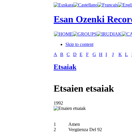
Esan Ozenki Recor
Skip to content
A
B
C
D
E
F
G
H
I
J
K
L
Etsaiak
Etsaien etsaiak
1992
1
Amen
2
Vergüenza Del 92