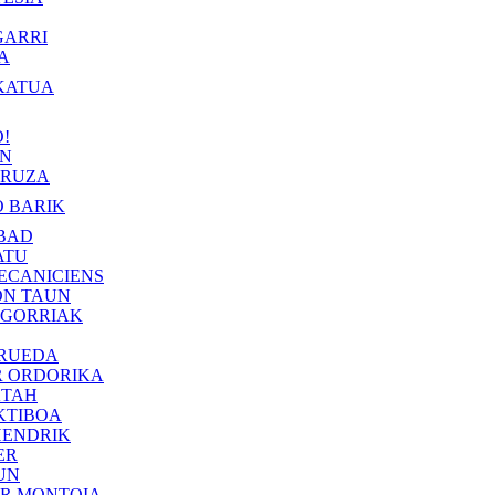
GARRI
A
KATUA
!
IN
RUZA
 BARIK
BAD
ATU
ECANICIENS
ON TAUN
 GORRIAK
 RUEDA
R ORDORIKA
KTAH
KTIBOA
HENDRIK
ER
UN
ER MONTOIA