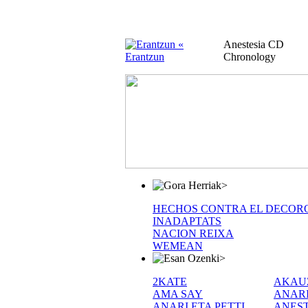
«
Anestesia CD
Erantzun
Chronology
>
HECHOS CONTRA EL DECOR
INADAPTATS
NACION REIXA
WEMEAN
>
2KATE
AKAU
AMA SAY
ANAR
ANARI ETA PETTI
ANEST