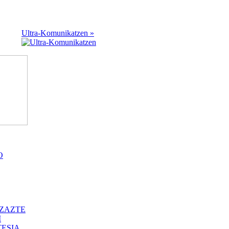
Ultra-Komunikatzen »
O
ZAZTE
I
ESIA