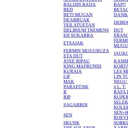
BALDIN BADA
BAP!!
BED
BETA
BETI MUGAN
DANB
DEABRUAK
DEBE
TEILATUETAN
DELIRIUM TREMENS
DUT
EH SUKARRA
ERASO
FERM
ETSAIAK
MUGU
FERMIN MUGURUZA
JAUKO
ETA DUT
JOXE RIPAU
KASH
KING MAFRUNDI
KORT
KURAIA
LES M
LIF
LIN T
MAK
NEGU
PARAFÜNK
π L. T.
R
RAFA
RIP
RUPE
SELE
SAGARROI
KOLE
SEN+
SEN
ROEV
SKUNK
SORK
THE SOLANOS
XABI