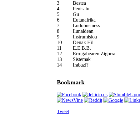
3
Bestea
4
Pentsatu
5
Gu
6
Eutanafrika
7
Ludobusiness
8
Ilunaldean
9
Instrumisioa
10
Denak Hil
11
E.E.B.B.
12
Errugabearen Zigorra
13
Sistemak
14
Irabazi?
Bookmark
Tweet