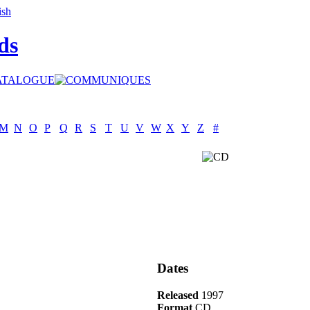
ds
M
N
O
P
Q
R
S
T
U
V
W
X
Y
Z
#
Dates
Released
1997
Format
CD