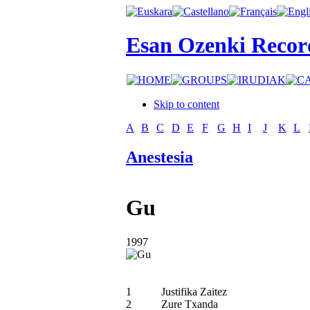
Esan Ozenki Recor
Skip to content
A
B
C
D
E
F
G
H
I
J
K
L
Anestesia
Gu
1997
1
Justifika Zaitez
2
Zure Txanda