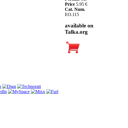
Price
5.95 €
Cat. Num.
EO.115
available on
Talka.org