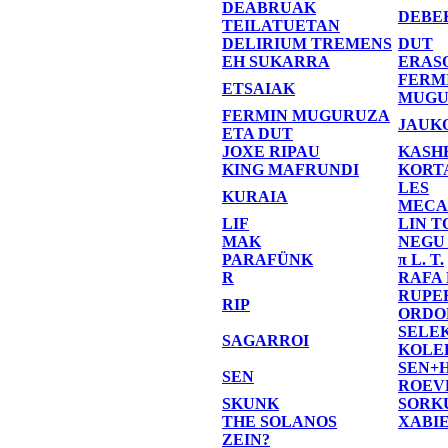
DEABRUAK
DEBE
TEILATUETAN
DELIRIUM TREMENS
DUT
EH SUKARRA
ERAS
FERM
ETSAIAK
MUGU
FERMIN MUGURUZA
JAUK
ETA DUT
JOXE RIPAU
KASH
KING MAFRUNDI
KORT
LES
KURAIA
MECA
LIF
LIN T
MAK
NEGU
PARAFÜNK
π L. T.
R
RAFA
RUPE
RIP
ORDO
SELE
SAGARROI
KOLE
SEN+
SEN
ROEV
SKUNK
SORK
THE SOLANOS
XABI
ZEIN?