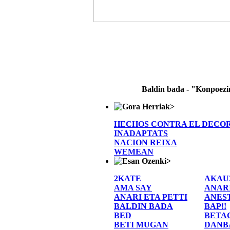
Baldin bada - "Konpoez
>
HECHOS CONTRA EL DECO
INADAPTATS
NACION REIXA
WEMEAN
>
2KATE
AKAU
AMA SAY
ANAR
ANARI ETA PETTI
ANES
BALDIN BADA
BAP!!
BED
BETA
BETI MUGAN
DANB