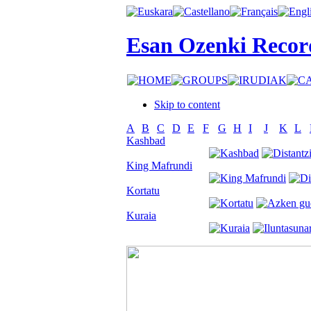
Esan Ozenki Recor
Skip to content
A
B
C
D
E
F
G
H
I
J
K
L
Kashbad
King Mafrundi
Kortatu
Kuraia