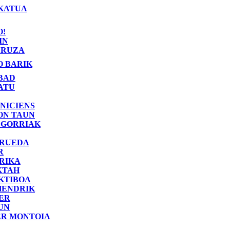
KATUA
O!
IN
RUZA
O BARIK
BAD
ATU
NICIENS
ON TAUN
 GORRIAK
 RUEDA
R
RIKA
KTAH
KTIBOA
HENDRIK
ER
UN
ER MONTOIA