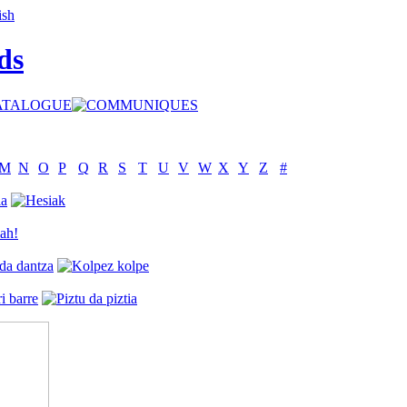
ds
M
N
O
P
Q
R
S
T
U
V
W
X
Y
Z
#