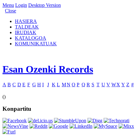
Menu
Login
Desktop Version
Close
HASIERA
TALDEAK
IRUDIAK
KATALOGOA
KOMUNIKATUAK
Esan Ozenki Records
A
B
C
D
E
F
G
H
I
J
K
L
M
N
O
P
Q
R
S
T
U
V
W
X
Y
Z
#
()
Konpartitu