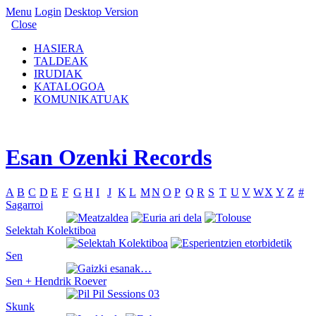
Menu
Login
Desktop Version
Close
HASIERA
TALDEAK
IRUDIAK
KATALOGOA
KOMUNIKATUAK
Esan Ozenki Records
A
B
C
D
E
F
G
H
I
J
K
L
M
N
O
P
Q
R
S
T
U
V
W
X
Y
Z
#
Sagarroi
Selektah Kolektiboa
Sen
Sen + Hendrik Roever
Skunk