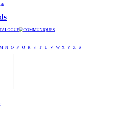
ds
M
N
O
P
Q
R
S
T
U
V
W
X
Y
Z
#
O