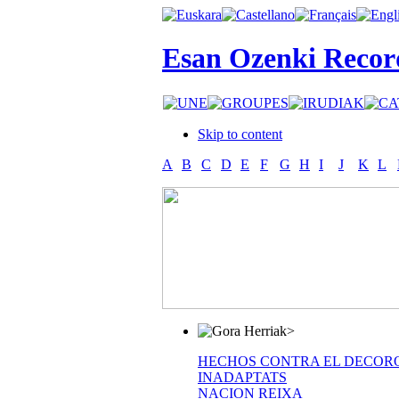
Esan Ozenki Recor
Skip to content
A
B
C
D
E
F
G
H
I
J
K
L
>
HECHOS CONTRA EL DECOR
INADAPTATS
NACION REIXA