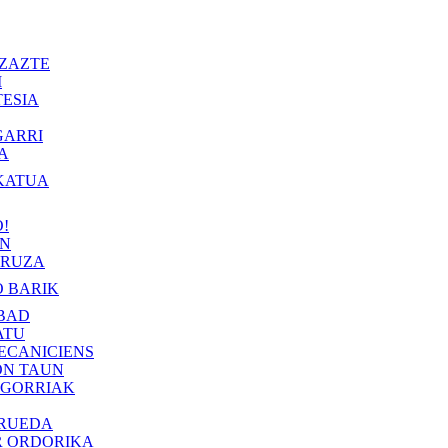
ZAZTE
I
ESIA
GARRI
A
KATUA
!
IN
RUZA
 BARIK
BAD
ATU
ECANICIENS
ON TAUN
 GORRIAK
 RUEDA
R ORDORIKA