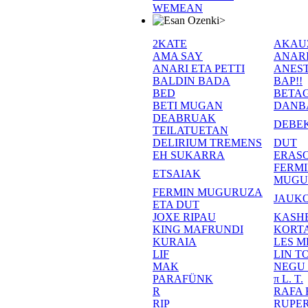
WEMEAN
>
2KATE
AKAU
AMA SAY
ANAR
ANARI ETA PETTI
ANEST
BALDIN BADA
BAP!!
BED
BETA
BETI MUGAN
DANB
DEABRUAK
DEBE
TEILATUETAN
DELIRIUM TREMENS
DUT
EH SUKARRA
ERASO
FERM
ETSAIAK
MUGU
FERMIN MUGURUZA
JAUKO
ETA DUT
JOXE RIPAU
KASH
KING MAFRUNDI
KORT
KURAIA
LES M
LIF
LIN T
MAK
NEGU
PARAFÜNK
π L. T.
R
RAFA
RIP
RUPE