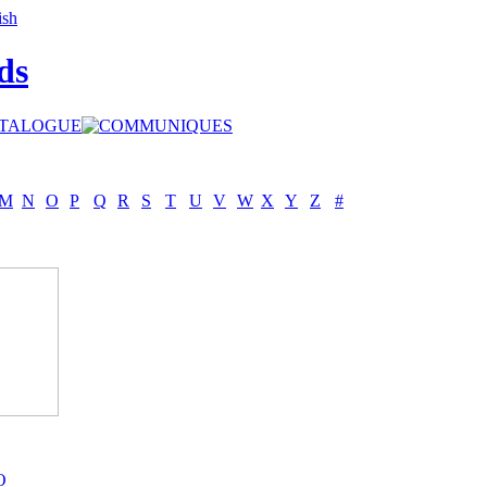
ds
M
N
O
P
Q
R
S
T
U
V
W
X
Y
Z
#
O