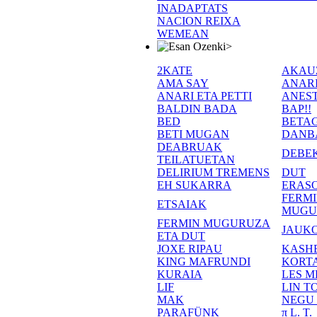
INADAPTATS
NACION REIXA
WEMEAN
>
2KATE
AKAU
AMA SAY
ANAR
ANARI ETA PETTI
ANEST
BALDIN BADA
BAP!!
BED
BETA
BETI MUGAN
DANB
DEABRUAK
DEBE
TEILATUETAN
DELIRIUM TREMENS
DUT
EH SUKARRA
ERASO
FERM
ETSAIAK
MUGU
FERMIN MUGURUZA
JAUKO
ETA DUT
JOXE RIPAU
KASH
KING MAFRUNDI
KORT
KURAIA
LES M
LIF
LIN T
MAK
NEGU
PARAFÜNK
π L. T.