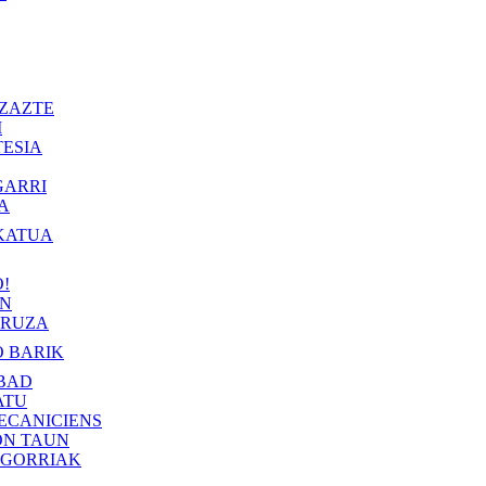
ZAZTE
I
ESIA
GARRI
A
KATUA
!
IN
RUZA
 BARIK
BAD
ATU
ECANICIENS
ON TAUN
 GORRIAK