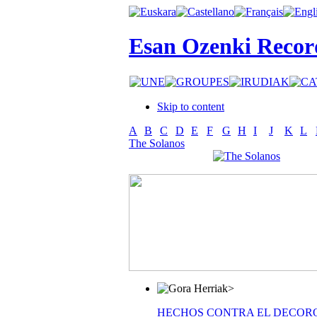
Esan Ozenki Recor
Skip to content
A
B
C
D
E
F
G
H
I
J
K
L
The Solanos
>
HECHOS CONTRA EL DECOR