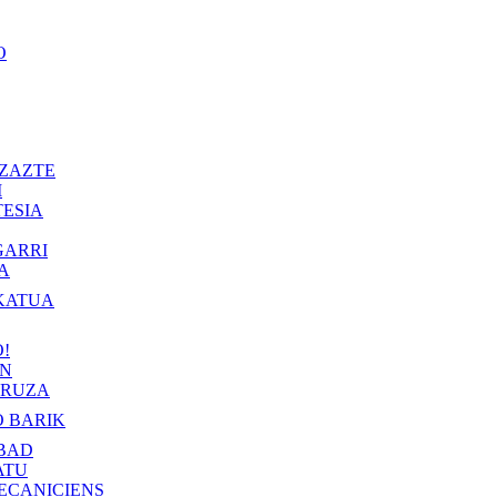
O
ZAZTE
I
ESIA
GARRI
A
KATUA
!
IN
RUZA
 BARIK
BAD
ATU
ECANICIENS