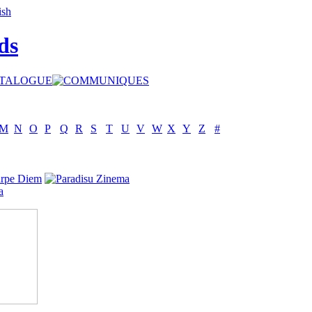
ds
M
N
O
P
Q
R
S
T
U
V
W
X
Y
Z
#