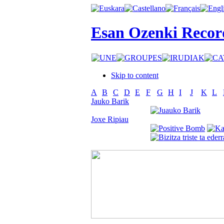
Esan Ozenki Recor
Skip to content
A
B
C
D
E
F
G
H
I
J
K
L
Jauko Barik
Joxe Ripiau