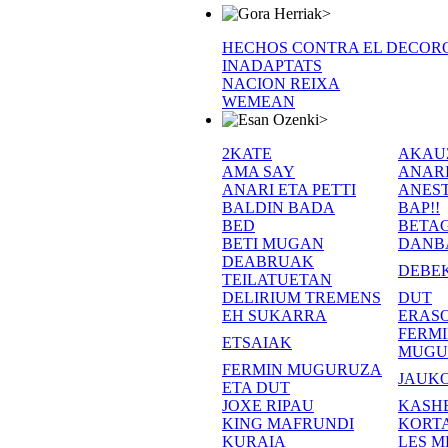
>
HECHOS CONTRA EL DECOR
INADAPTATS
NACION REIXA
WEMEAN
>
2KATE
AKAU
AMA SAY
ANAR
ANARI ETA PETTI
ANEST
BALDIN BADA
BAP!!
BED
BETA
BETI MUGAN
DANB
DEABRUAK
DEBE
TEILATUETAN
DELIRIUM TREMENS
DUT
EH SUKARRA
ERASO
FERM
ETSAIAK
MUGU
FERMIN MUGURUZA
JAUKO
ETA DUT
JOXE RIPAU
KASH
KING MAFRUNDI
KORT
KURAIA
LES M