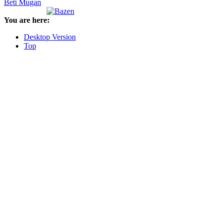
Beti Mugan
You are here:
Desktop Version
Top