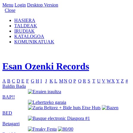
Menu
Login
Desktop Version
Close
HASIERA
TALDEAK
IRUDIAK
KATALOGOA
KOMUNIKATUAK
Esan Ozenki Records
A
B
C
D
E
F
G
H
I
J
K
L
M
N
O
P
Q
R
S
T
U
V
W
X
Y
Z
#
Baldin Bada
BAP!!
BED
Betagarri