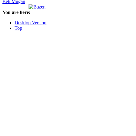
Beti Mugan
You are here:
Desktop Version
Top