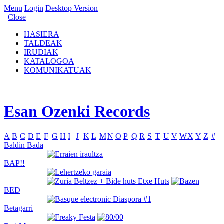
Menu
Login
Desktop Version
Close
HASIERA
TALDEAK
IRUDIAK
KATALOGOA
KOMUNIKATUAK
Esan Ozenki Records
A
B
C
D
E
F
G
H
I
J
K
L
M
N
O
P
Q
R
S
T
U
V
W
X
Y
Z
#
Baldin Bada
BAP!!
BED
Betagarri