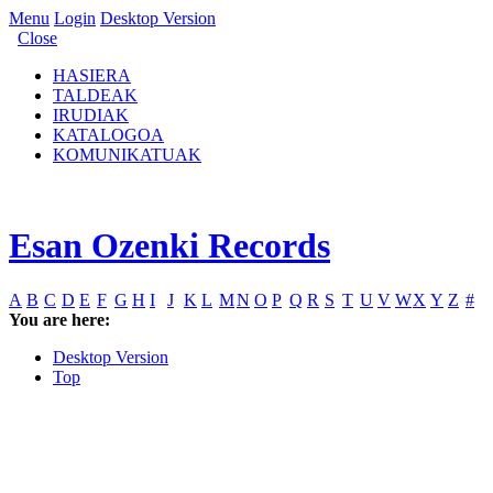
Menu
Login
Desktop Version
Close
HASIERA
TALDEAK
IRUDIAK
KATALOGOA
KOMUNIKATUAK
Esan Ozenki Records
A
B
C
D
E
F
G
H
I
J
K
L
M
N
O
P
Q
R
S
T
U
V
W
X
Y
Z
#
You are here:
Desktop Version
Top