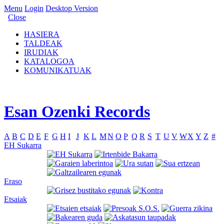
Menu
Login
Desktop Version
Close
HASIERA
TALDEAK
IRUDIAK
KATALOGOA
KOMUNIKATUAK
Esan Ozenki Records
A
B
C
D
E
F
G
H
I
J
K
L
M
N
O
P
Q
R
S
T
U
V
W
X
Y
Z
#
EH Sukarra
Eraso
Etsaiak