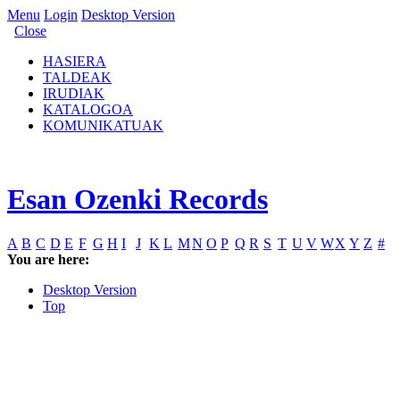
Menu
Login
Desktop Version
Close
HASIERA
TALDEAK
IRUDIAK
KATALOGOA
KOMUNIKATUAK
Esan Ozenki Records
A
B
C
D
E
F
G
H
I
J
K
L
M
N
O
P
Q
R
S
T
U
V
W
X
Y
Z
#
You are here:
Desktop Version
Top