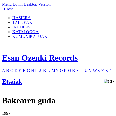
Menu
Login
Desktop Version
Close
HASIERA
TALDEAK
IRUDIAK
KATALOGOA
KOMUNIKATUAK
Esan Ozenki Records
A
B
C
D
E
F
G
H
I
J
K
L
M
N
O
P
Q
R
S
T
U
V
W
X
Y
Z
#
Etsaiak
Bakearen guda
1997